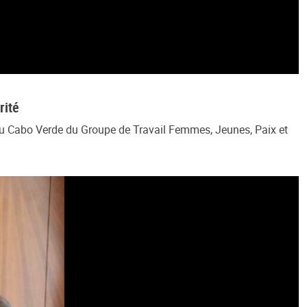
rité
au Cabo Verde du Groupe de Travail Femmes, Jeunes, Paix et