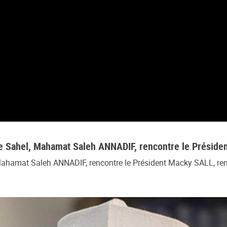
t le Sahel, Mahamat Saleh ANNADIF, rencontre le Présid
l, Mahamat Saleh ANNADIF, rencontre le Président Macky SALL, re