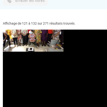
Effacer les filtres
Affichage de 121 à 132 sur 271 résultats trouvés.