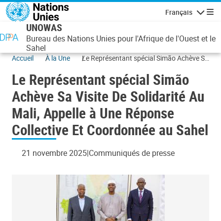
Aller au contenu principal
Français
Navigatio
UNOWAS
Bureau des Nations Unies pour l'Afrique de l'Ouest et le
Sahel
Accueil
À la Une
Le Représentant spécial Simão Achève Sa
Visite De Solidarité Au Mali, Appelle à Une
Le Représentant spécial Simão
Réponse Collective Et Coordonnée au
Sahel
Achève Sa Visite De Solidarité Au
Mali, Appelle à Une Réponse
Collective Et Coordonnée au Sahel
21 novembre 2025
Communiqués de presse